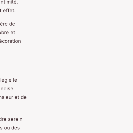
ntimité.
 effet.
ière de
obre et
écoration
légie le
anoise
aleur et de
dre serein
es ou des