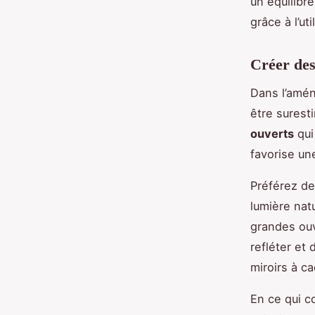
un équilibr
grâce à l’ut
Créer des
Dans l’am
être surest
ouverts
qui
favorise un
Préférez de
lumière nat
grandes ouv
refléter et 
miroirs à c
En ce qui c