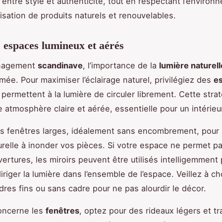
e entre style et authenticité, tout en respectant l’environ
ilisation de produits naturels et renouvelables.
 espaces lumineux et aérés
énagement
scandinave
, l’importance de la
lumière naturell
imée. Pour maximiser l’éclairage naturel, privilégiez des
e
 permettent à la lumière de circuler librement. Cette stra
e atmosphère claire et aérée, essentielle pour un intérieu
s fenêtres larges, idéalement sans encombrement, pour i
urelle à inonder vos pièces. Si votre espace ne permet p
ertures, les miroirs peuvent être utilisés intelligemment
diriger la lumière dans l’ensemble de l’espace. Veillez à ch
adres fins ou sans cadre pour ne pas alourdir le décor.
oncerne les
fenêtres
, optez pour des rideaux légers et t