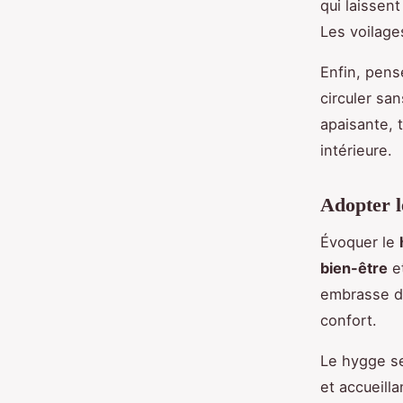
qui laissen
Les voilage
Enfin, pen
circuler sa
apaisante, 
intérieure.
Adopter l
Évoquer le
bien-être
e
embrasse d
confort.
Le hygge se
et accueilla