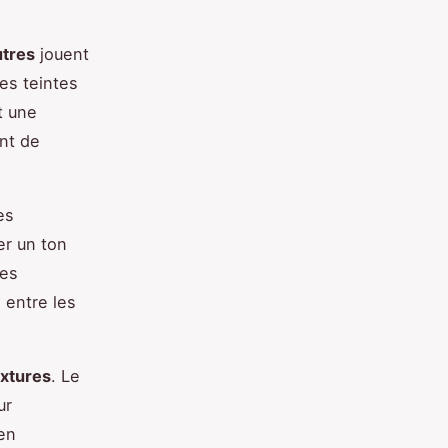
utres
jouent
es teintes
t une
nt de
es
er un ton
Ces
n entre les
extures
. Le
ur
en