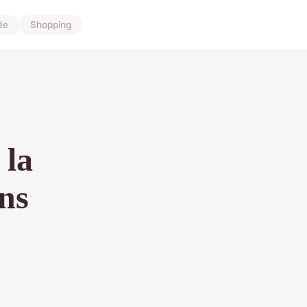
de
Shopping
 la
ns