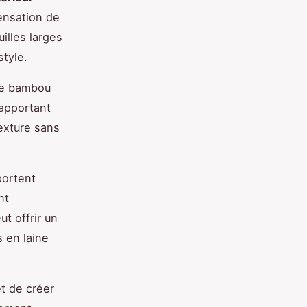
sensation de
illes larges
tyle.
 le bambou
 apportant
exture sans
portent
nt
t offrir un
 en laine
t de créer