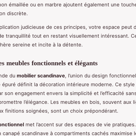
non émaillée ou en marbre ajoutent également une touch
on discrète.
pplication judicieuse de ces principes, votre espace peut 
e tranquillité tout en restant visuellement intéressant. C
ère sereine et incite à la détente.
es meubles fonctionnels et élégants
nde du
mobilier scandinave
, l’union du design fonctionne
e épuré définit la décoration intérieure moderne. Ce style
ar son engagement envers la simplicité et l’efficacité san
romettre l’élégance. Les meubles en bois, souvent aux l
ux finitions soignées, sont un choix prépondérant.
onctionnel
met l’accent sur des espaces de vie pratiques.
n canapé scandinave à compartiments cachés maximise l