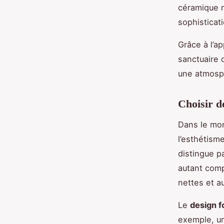
céramique 
sophisticati
Grâce à l’a
sanctuaire d
une atmosph
Choisir d
Dans le mo
l’esthétism
distingue p
autant comp
nettes et a
Le
design f
exemple, u