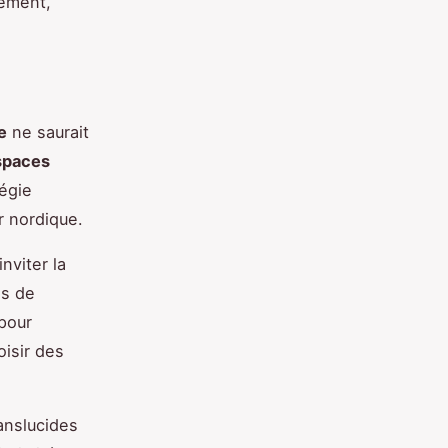
nement,
e
ne saurait
spaces
tégie
r nordique.
nviter la
as de
 pour
oisir des
ranslucides