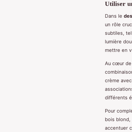
Utiliser 
Dans le
des
un rôle cru
subtiles, te
lumière dou
mettre en va
Au cœur de 
combinaison
crème avec 
associations
différents
Pour complé
bois blond, 
accentuer c