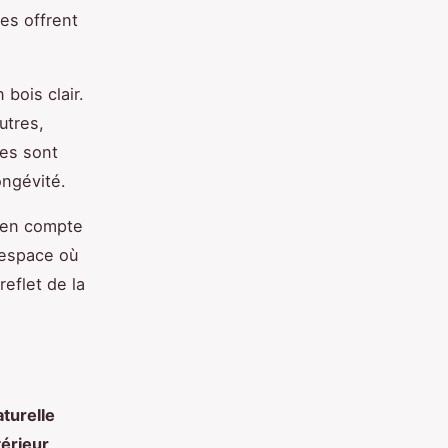
es offrent
 bois clair.
utres,
es sont
ongévité.
e en compte
n espace où
reflet de la
turelle
térieur