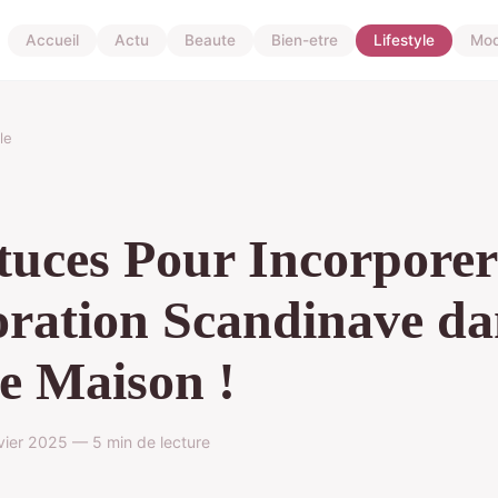
Accueil
Actu
Beaute
Bien-etre
Lifestyle
Mo
le
tuces Pour Incorporer
ration Scandinave da
e Maison !
vier 2025 — 5 min de lecture