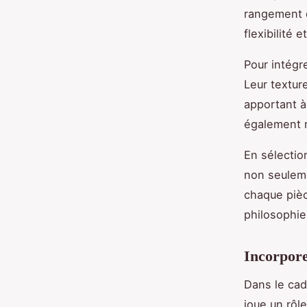
rangement d
flexibilité 
Pour intégre
Leur textur
apportant à 
également r
En sélectio
non seulemen
chaque pièce
philosophie
Incorpore
Dans le ca
joue un rôle