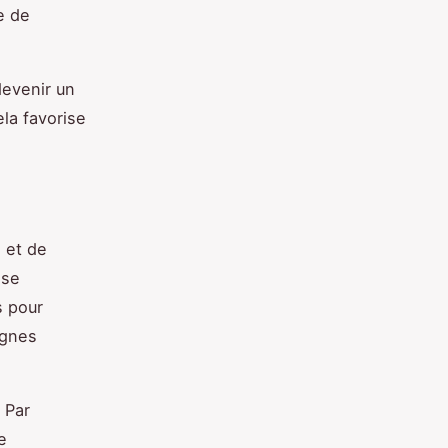
e de
devenir un
ela favorise
l et de
 se
s pour
ignes
 Par
e