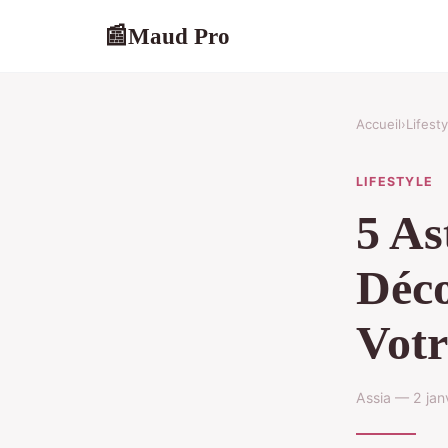
Maud Pro
📰
Accueil
›
Lifesty
LIFESTYLE
5 As
Déco
Votr
Assia — 2 jan