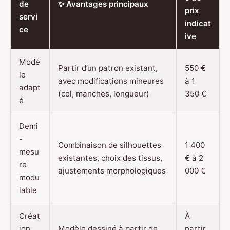
de
✨ Avantages principaux
prix
servi
indicat
ce
ive
Modè
Partir d’un patron existant,
550 €
le
avec modifications mineures
à 1
adapt
(col, manches, longueur)
350 €
é
Demi
-
Combinaison de silhouettes
1 400
mesu
existantes, choix des tissus,
€ à 2
re
ajustements morphologiques
000 €
modu
lable
Créat
À
ion
Modèle dessiné à partir de
partir