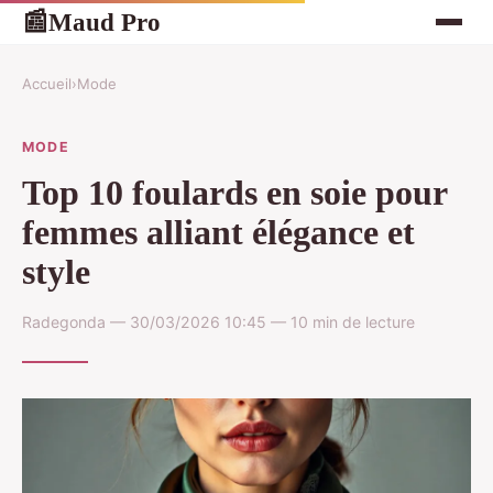
Maud Pro
📰
Accueil
›
Mode
MODE
Top 10 foulards en soie pour
femmes alliant élégance et
style
Radegonda — 30/03/2026 10:45 — 10 min de lecture