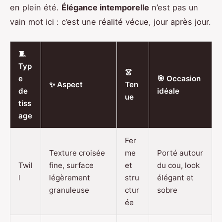
en plein été.
Élégance intemporelle
n’est pas un
vain mot ici : c’est une réalité vécue, jour après jour.
🧵
Typ
👗
e
🎯 Occasion
✨ Aspect
Ten
de
idéale
ue
tiss
age
Fer
Texture croisée
me
Porté autour
Twil
fine, surface
et
du cou, look
l
légèrement
stru
élégant et
granuleuse
ctur
sobre
ée